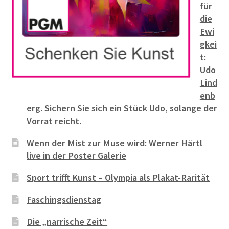
für
die
Ewi
gkei
t:
Udo
Lind
enb
erg. Sichern Sie sich ein Stück Udo, solange der
Vorrat reicht.
Wenn der Mist zur Muse wird: Werner Härtl
live in der Poster Galerie
Sport trifft Kunst – Olympia als Plakat-Rarität
Faschingsdienstag
Die „narrische Zeit“