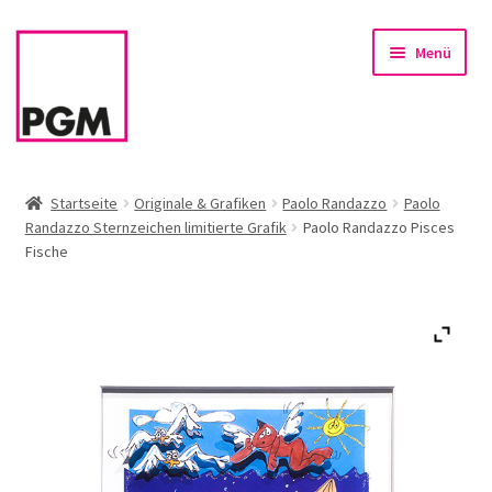
Zur
Zum
Menü
Navigation
Inhalt
springen
springen
Startseite
Startseite
Originale & Grafiken
Paolo Randazzo
Paolo
Randazzo Sternzeichen limitierte Grafik
Paolo Randazzo Pisces
News
Fische
Unterm
Sortiment
öffnen
Rahmen & Einrahmung
Firmenservice – Kunst für Büro, Praxis, Kanzlei
Referenzen