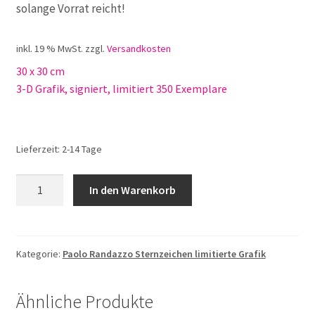
solange Vorrat reicht!
inkl. 19 % MwSt.
zzgl.
Versandkosten
30 x 30 cm
3-D Grafik, signiert, limitiert 350 Exemplare
Lieferzeit:
2-14 Tage
Paolo
In den Warenkorb
Randazzo
Pisces
Fische
Menge
Kategorie:
Paolo Randazzo Sternzeichen limitierte Grafik
Ähnliche Produkte