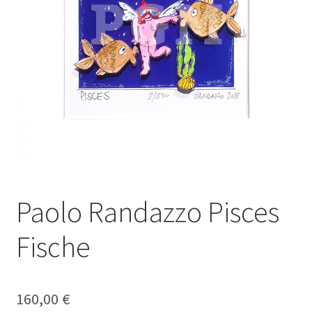
Galerie
Jobs
Unterm
Kontakt
öffnen
Mein Konto
Warenkorb
Paolo Randazzo Pisces
✆ Service-Telefon 089 / 2323700
Fische
160,00
€