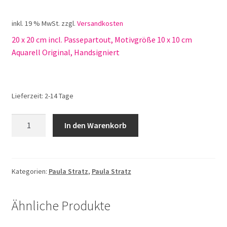
inkl. 19 % MwSt.
zzgl.
Versandkosten
20 x 20 cm incl. Passepartout, Motivgröße 10 x 10 cm
Aquarell Original, Handsigniert
Lieferzeit:
2-14 Tage
Paula
In den Warenkorb
Stratz
Nr.
149
Altstadt
Kategorien:
Paula Stratz
,
Paula Stratz
Menge
Ähnliche Produkte