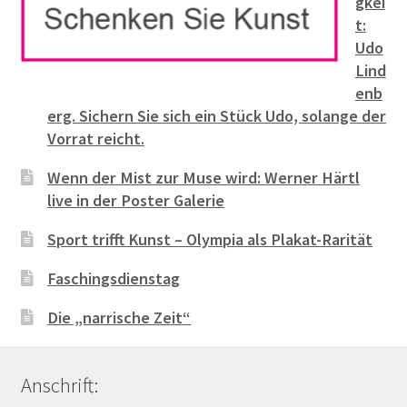
gkei
t:
Udo
Lind
enb
erg. Sichern Sie sich ein Stück Udo, solange der
Vorrat reicht.
Wenn der Mist zur Muse wird: Werner Härtl
live in der Poster Galerie
Sport trifft Kunst – Olympia als Plakat-Rarität
Faschingsdienstag
Die „narrische Zeit“
Anschrift: