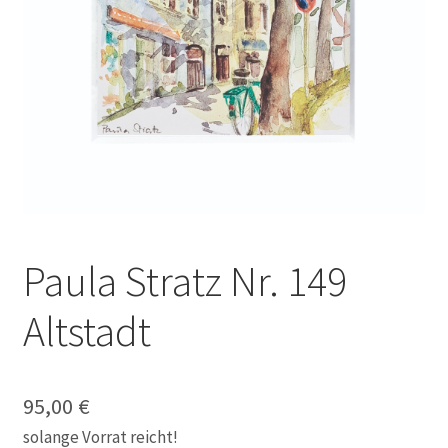
Galerie
Jobs
Unterm
Kontakt
öffnen
Mein Konto
Warenkorb
Paula Stratz Nr. 149
✆ Service-Telefon 089 / 2323700
Altstadt
95,00
€
solange Vorrat reicht!