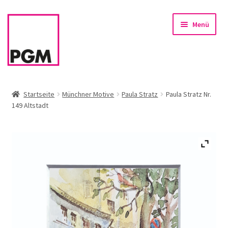
Zur
Zum
Menü
Navigation
Inhalt
springen
springen
Startseite
Startseite
Münchner Motive
Paula Stratz
Paula Stratz Nr.
149 Altstadt
News
Unterm
Sortiment
öffnen
Rahmen & Einrahmung
Firmenservice – Kunst für Büro, Praxis, Kanzlei
Referenzen