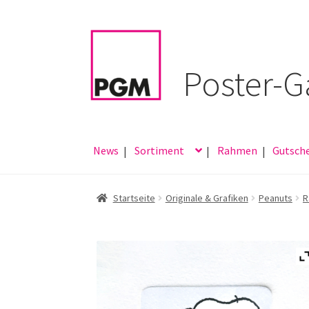
Zur
Zum
Navigation
Inhalt
springen
springen
News
Sortiment
Rahmen
Gutsch
Startseite
Originale & Grafiken
Peanuts
R