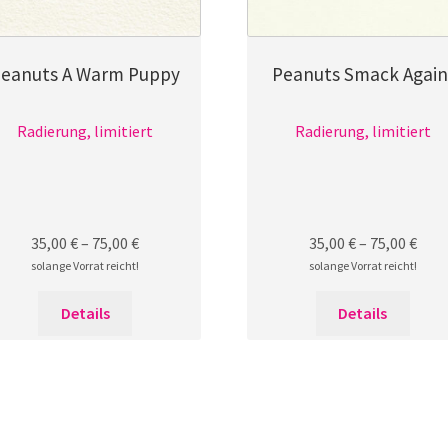
eanuts A Warm Puppy
Peanuts Smack Again
Radierung, limitiert
Radierung, limitiert
35,00
€
–
75,00
€
35,00
€
–
75,00
€
solange Vorrat reicht!
solange Vorrat reicht!
Dieses
Diese
Details
Details
Produkt
Prod
weist
weist
mehrere
mehr
Varianten
Varia
auf.
auf.