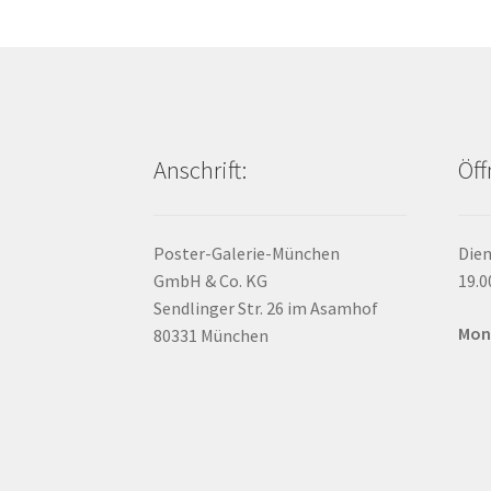
Die
Optionen
können
auf
der
Produktseite
Anschrift:
Öff
gewählt
werden
Poster-Galerie-München
Dien
GmbH & Co. KG
19.0
Sendlinger Str. 26 im Asamhof
Mon
80331 München