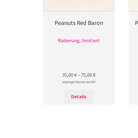
Peanuts Red Baron
P
Radierung, limitiert
35,00
€
–
75,00
€
solange Vorrat reicht!
Dieses
Details
Produkt
weist
mehrere
Varianten
auf.