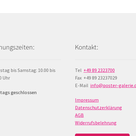
Die
Die
Optionen
Opti
können
könn
auf
auf
der
der
Produktseite
Produ
nungszeiten:
Kontakt:
gewählt
gewä
werden
werd
stag bis Samstag: 10.00 bis
Tel
+49 89 2323700
0 Uhr
Fax +49 89 23237029
E-Mail
info@poster-galerie.
tags geschlossen
Impressum
Datenschutzerklärung
AGB
Widerrufsbelehrung