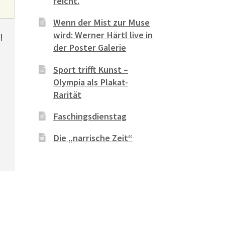
reicht.
Wenn der Mist zur Muse
wird: Werner Härtl live in
!
der Poster Galerie
Sport trifft Kunst –
Olympia als Plakat-
Rarität
Faschingsdienstag
Die „narrische Zeit“
s
ukt
ere
nten