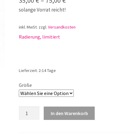
35,00
€
–
75,00
€
solange Vorrat reicht!
inkl. MwSt.
zzgl.
Versandkosten
Radierung, limitiert
Lieferzeit:
2-14 Tage
Größe
Peanuts
In den Warenkorb
For
You
Menge