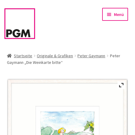
Zur
Zum
Menü
Navigation
Inhalt
springen
springen
Startseite
Startseite
Originale & Grafiken
Peter Gaymann
Peter
Gaymann „Die Weinkarte bitte“
News
Unterm
Sortiment
öffnen
Rahmen & Einrahmung
Firmenservice – Kunst für Büro, Praxis, Kanzlei
Referenzen