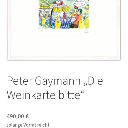
Galerie
Jobs
Unterm
Kontakt
öffnen
Mein Konto
Warenkorb
Peter Gaymann „Die
✆ Service-Telefon 089 / 2323700
Weinkarte bitte“
490,00
€
solange Vorrat reicht!