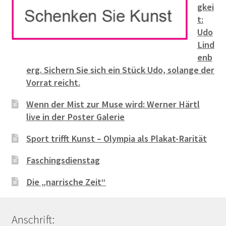
gkei
t:
Udo
Lind
enb
erg. Sichern Sie sich ein Stück Udo, solange der
Vorrat reicht.
Wenn der Mist zur Muse wird: Werner Härtl
live in der Poster Galerie
Sport trifft Kunst – Olympia als Plakat-Rarität
Faschingsdienstag
Die „narrische Zeit“
Anschrift: