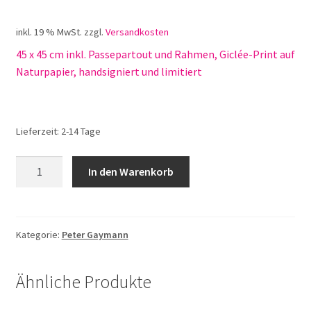
inkl. 19 % MwSt.
zzgl.
Versandkosten
45 x 45 cm inkl. Passepartout und Rahmen, Giclée-Print auf
Naturpapier, handsigniert und limitiert
Lieferzeit:
2-14 Tage
Peter
In den Warenkorb
Gaymann
"Die
Weinkarte
bitte"
Kategorie:
Peter Gaymann
Menge
Ähnliche Produkte