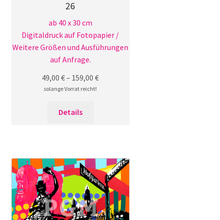
26
ab 40 x 30 cm
Digitaldruck auf Fotopapier /
Weitere Größen und Ausführungen
auf Anfrage.
49,00
€
–
159,00
€
solange Vorrat reicht!
Dieses
Details
Produkt
weist
mehrere
Varianten
auf.
Die
Optionen
können
auf