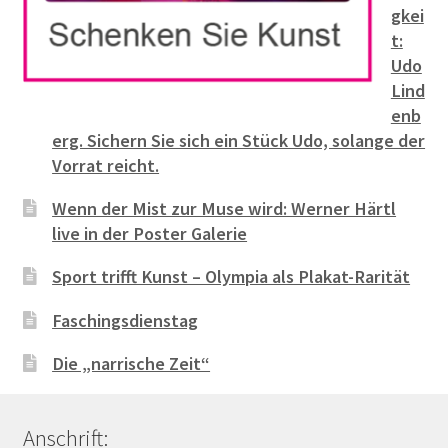
gkei
t:
Udo
Lind
enb
erg. Sichern Sie sich ein Stück Udo, solange der
Vorrat reicht.
Wenn der Mist zur Muse wird: Werner Härtl
live in der Poster Galerie
Sport trifft Kunst – Olympia als Plakat-Rarität
Faschingsdienstag
Die „narrische Zeit“
Anschrift: