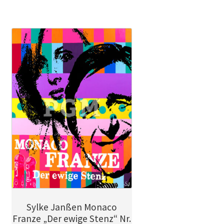
weist
mehrere
Varianten
auf.
Die
Optionen
können
auf
der
Produktseite
gewählt
werden
Sylke Janßen Monaco
Franze „Der ewige Stenz“ Nr.