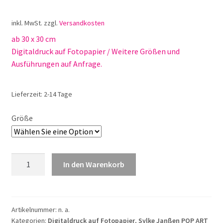
inkl. MwSt.
zzgl.
Versandkosten
ab 30 x 30 cm
Digitaldruck auf Fotopapier / Weitere Größen und
Ausführungen auf Anfrage.
Lieferzeit:
2-14 Tage
Größe
Sylke
In den Warenkorb
Janßen
Bayern
München
Nr.
Artikelnummer:
n. a.
Kategorien:
Digitaldruck auf Fotopapier
,
Sylke Janßen POP ART
20