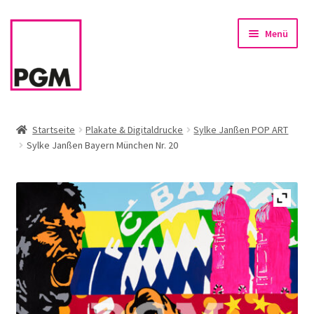
Zur
Zum
Menü
Navigation
Inhalt
springen
springen
Startseite
Startseite
Plakate & Digitaldrucke
Sylke Janßen POP ART
Sylke Janßen Bayern München Nr. 20
News
Unterm
Sortiment
öffnen
Rahmen & Einrahmung
Firmenservice – Kunst für Büro, Praxis, Kanzlei
Referenzen