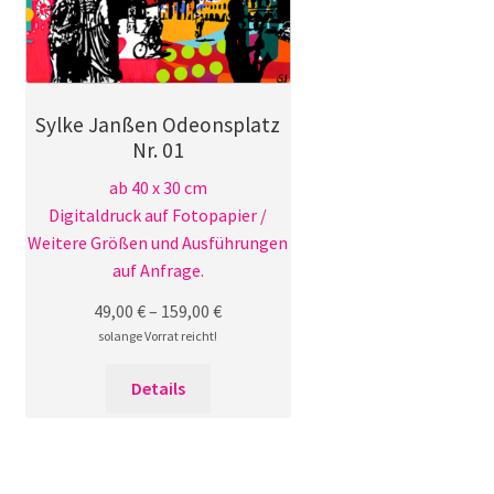
der
Produktseite
gewählt
werden
Sylke Janßen Odeonsplatz
Nr. 01
ab 40 x 30 cm
Digitaldruck auf Fotopapier /
Weitere Größen und Ausführungen
auf Anfrage.
49,00
€
–
159,00
€
solange Vorrat reicht!
Dieses
Details
Produkt
weist
mehrere
Varianten