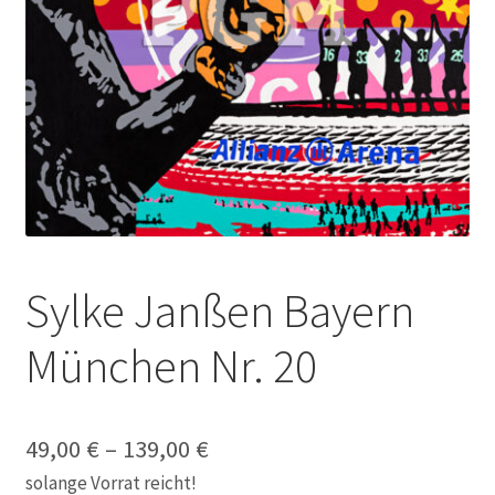
Galerie
Jobs
Unterm
Kontakt
öffnen
Mein Konto
Warenkorb
Sylke Janßen Bayern
✆ Service-Telefon 089 / 2323700
München Nr. 20
49,00
€
–
139,00
€
solange Vorrat reicht!