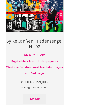
Sylke Janßen Friedensengel
Nr. 02
ab 40 x 30 cm
Digitaldruck auf Fotopapier /
Weitere Größen und Ausführungen
auf Anfrage.
49,00
€
–
159,00
€
solange Vorrat reicht!
Dieses
Details
Produkt