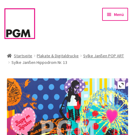
Zur
Zum
Menü
Navigation
Inhalt
springen
springen
Startseite
Startseite
Plakate & Digitaldrucke
Sylke Janßen POP ART
Sylke Janßen Hippodrom Nr. 13
News
Unterm
Sortiment
öffnen
Rahmen & Einrahmung
Firmenservice – Kunst für Büro, Praxis, Kanzlei
Referenzen