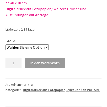
ab 40 x 30 cm
Digitaldruck auf Fotopapier / Weitere Größen und
Ausführungen auf Anfrage.
Lieferzeit:
2-14 Tage
Größe
Sylke
In den Warenkorb
Janßen
Hippodrom
Nr.
13
Artikelnummer:
n. a.
Kategorien:
Digitaldruck auf Fotopapier
,
Sylke Janßen POP ART
Menge