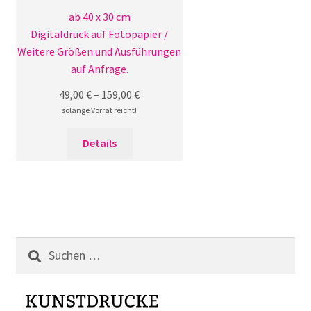
ab 40 x 30 cm
Digitaldruck auf Fotopapier /
Weitere Größen und Ausführungen
auf Anfrage.
49,00
€
–
159,00
€
solange Vorrat reicht!
Dieses
Details
Produkt
weist
mehrere
Varianten
auf.
Die
Suchen
Optionen
nach:
können
auf
der