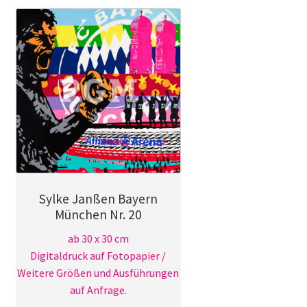
Varianten
auf.
Die
Optionen
können
auf
der
Produktseite
gewählt
werden
Sylke Janßen Bayern
München Nr. 20
ab 30 x 30 cm
Digitaldruck auf Fotopapier /
Weitere Größen und Ausführungen
auf Anfrage.