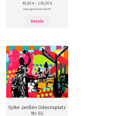
49,00
€
–
139,00
€
solange Vorrat reicht!
Dieses
Details
Produkt
weist
mehrere
Varianten
auf.
Die
Optionen
können
auf
der
Produktseite
gewählt
werden
Sylke Janßen Odeonsplatz
Nr. 01