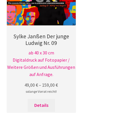
Sylke Janßen Der junge
Ludwig Nr. 09
ab 40 x 30 cm
Digitaldruck auf Fotopapier /
Weitere Größen und Ausführungen
auf Anfrage.
49,00
€
–
159,00
€
solange Vorrat reicht!
Dieses
Details
Produkt
weist
mehrere