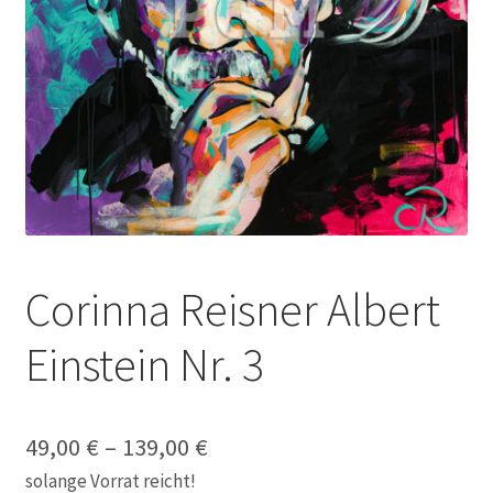
Galerie
Jobs
Unterm
Kontakt
öffnen
Mein Konto
Warenkorb
Corinna Reisner Albert
✆ Service-Telefon 089 / 2323700
Einstein Nr. 3
49,00
€
–
139,00
€
solange Vorrat reicht!