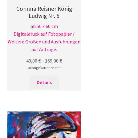
Corinna Reisner König
Ludwig Nr. 5
ab 50 x 60 cm
Digitaldruck auf Fotopapier /
Weitere Größen und Ausführungen
auf Anfrage.
49,00
€
–
169,00
€
solange Vorrat reicht!
Dieses
Details
Produkt
weist
mehrere
Varianten
auf.
Die
Optionen