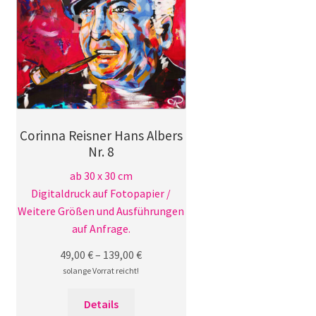
können
auf
der
Produktseite
gewählt
werden
Corinna Reisner Hans Albers
Nr. 8
ab 30 x 30 cm
Digitaldruck auf Fotopapier /
Weitere Größen und Ausführungen
auf Anfrage.
49,00
€
–
139,00
€
solange Vorrat reicht!
Dieses
Details
Produkt