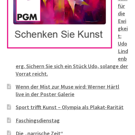
für
die
Ewi
gkei
t:
Udo
Lind
enb
erg. Sichern Sie sich ein Stück Udo, solange der
Vorrat reicht.
Wenn der Mist zur Muse wird: Werner Härtl
live in der Poster Galerie
Sport trifft Kunst – Olympia als Plakat-Rarität
Faschingsdienstag
Die „narrische Zeit“