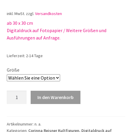
inkl. MwSt.
zzgl.
Versandkosten
ab 30 x 30 cm
Digitaldruck auf Fotopapier / Weitere Größen und
Ausführungen auf Anfrage.
Lieferzeit:
2-14 Tage
Größe
Corinna
In den Warenkorb
Reisner
Albert
Einstein
Nr.
Artikelnummer:
n. a.
Kategorien:
Corinna Reisner Kultfiguren
,
Digitaldruck auf
3