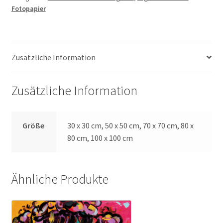
Fotopapier
Menge
Zusätzliche Information
Zusätzliche Information
Größe
30 x 30 cm, 50 x 50 cm, 70 x 70 cm, 80 x
80 cm, 100 x 100 cm
Ähnliche Produkte