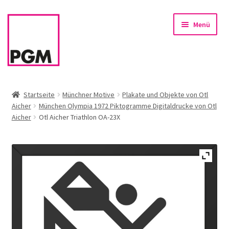
Zur
Zum
Menü
Navigation
Inhalt
springen
springen
Startseite
Startseite
Münchner Motive
Plakate und Objekte von Otl
Aicher
München Olympia 1972 Piktogramme Digitaldrucke von Otl
News
Aicher
Otl Aicher Triathlon OA-23X
Unterm
Sortiment
öffnen
Rahmen & Einrahmung
Firmenservice – Kunst für Büro, Praxis, Kanzlei
Referenzen