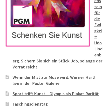
ens
tein
für
die
Ewi
gkei
t:
Udo
Lind
enb
erg. Sichern Sie sich ein Stück Udo, solange der
Vorrat reicht.
Wenn der Mist zur Muse wird: Werner Härtl
live in der Poster Galerie
Sport trifft Kunst – Olympia als Plakat-Rarität
Faschingsdienstag