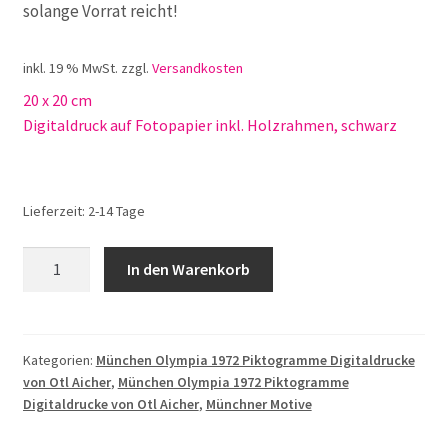
solange Vorrat reicht!
inkl. 19 % MwSt.
zzgl.
Versandkosten
20 x 20 cm
Digitaldruck auf Fotopapier inkl. Holzrahmen, schwarz
Lieferzeit:
2-14 Tage
Otl
In den Warenkorb
Aicher
Triathlon
OA-
23X
Kategorien:
München Olympia 1972 Piktogramme Digitaldrucke
von Otl Aicher
,
München Olympia 1972 Piktogramme
Menge
Digitaldrucke von Otl Aicher
,
Münchner Motive