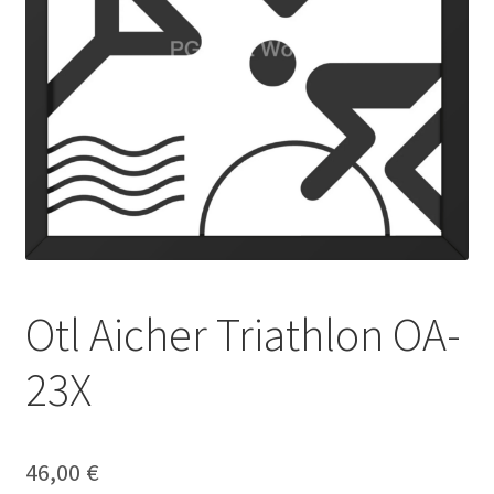
Galerie
Jobs
Unterm
Kontakt
öffnen
Mein Konto
Warenkorb
Otl Aicher Triathlon OA-
✆ Service-Telefon 089 / 2323700
23X
46,00
€